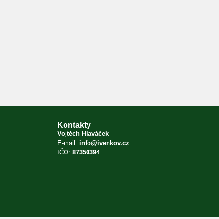
Kontakty
Vojtěch Hlaváček
E-mail:
info@ivenkov.cz
IČO:
87350394