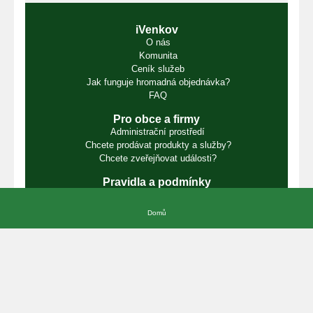
iVenkov
O nás
Komunita
Ceník služeb
Jak funguje hromadná objednávka?
FAQ
Pro obce a firmy
Administrační prostředí
Chcete prodávat produkty a služby?
Chcete zveřejňovat události?
Pravidla a podmínky
Podmínky užití
Podmínky používání cookie
Domů
Podmínky ochrany osobních údajů
Podmínky pro partnery
Podmínky prodeje ze dvora
Kontakty
Vojtěch Hlaváček
E-mail:
info@ivenkov.cz
IČO:
87350394