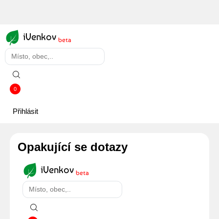
iVenkov
beta
0
Přihlásit
Opakující se dotazy
iVenkov
beta