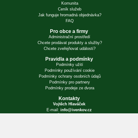
Komunita
Ceník služeb
Jak funguje hromadná objednávka?
FAQ
Pro obce a firmy
Administrační prostředí
Chcete prodávat produkty a služby?
Chcete zveřejňovat události?
Pravidla a podmínky
Podmínky užití
Podmínky používání cookie
Podmínky ochrany osobních údajů
Podmínky pro partnery
Podmínky prodeje ze dvora
Kontakty
Vojtěch Hlaváček
E-mail:
info@ivenkov.cz
IČO:
87350394
Zapsán v živnostenském rejstříku. Úřad příslušný podle § 71 odst. 2