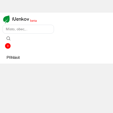
iVenkov
beta
0
Přihlásit