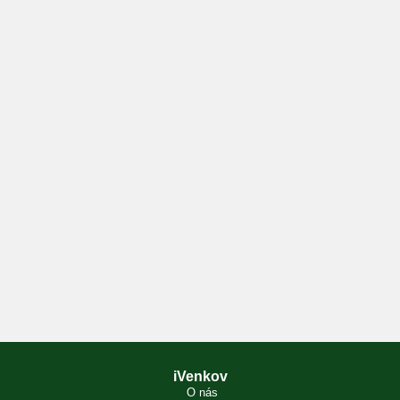
iVenkov
O nás