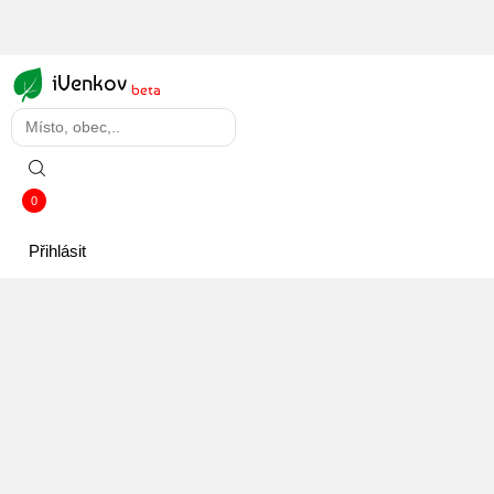
iVenkov
beta
0
Přihlásit