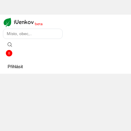
iVenkov
beta
0
Přihlásit