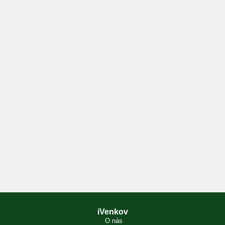
iVenkov
O nás