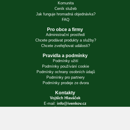
Komunita
Ceník služeb
Jak funguje hromadná objednávka?
FAQ
Pro obce a firmy
Administrační prostředí
Chcete prodávat produkty a služby?
Chcete zveřejňovat události?
Pravidla a podmínky
Podmínky užití
Podmínky používání cookie
Podmínky ochrany osobních údajů
Podmínky pro partnery
Podmínky prodeje ze dvora
Kontakty
Vojtěch Hlaváček
E-mail:
info@ivenkov.cz
IČO:
87350394
Zapsán v živnostenském rejstříku. Úřad příslušný podle § 71 odst. 2