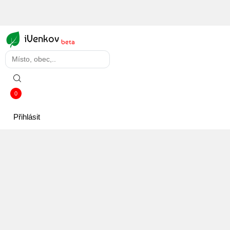
iVenkov
beta
0
Přihlásit