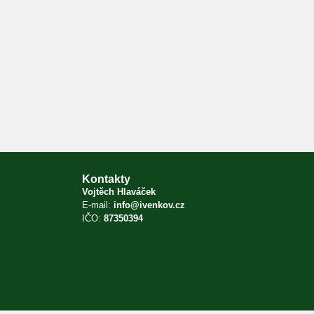
Kontakty
Vojtěch Hlaváček
E-mail:
info@ivenkov.cz
IČO:
87350394