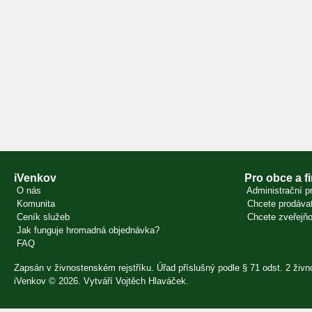
iVenkov
Pro obce a f
O nás
Administrační pr
Komunita
Chcete prodávat
Ceník služeb
Chcete zveřejňo
Jak funguje hromadná objednávka?
FAQ
Zapsán v živnostenském rejstříku. Úřad příslušný podle § 71 odst. 2 ži
iVenkov © 2026. Vytváří
Vojtěch Hlaváček
.