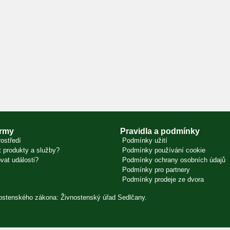
irmy
Pravidla a podmínky
ostředí
Podmínky užití
 produkty a služby?
Podmínky používání cookie
vat události?
Podmínky ochrany osobních údajů
Podmínky pro partnery
Podmínky prodeje ze dvora
vnostenského zákona: Živnostenský úřad Sedlčany.