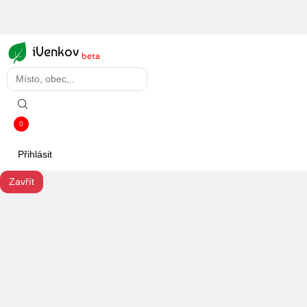
iVenkov
beta
0
Přihlásit
Zavřít