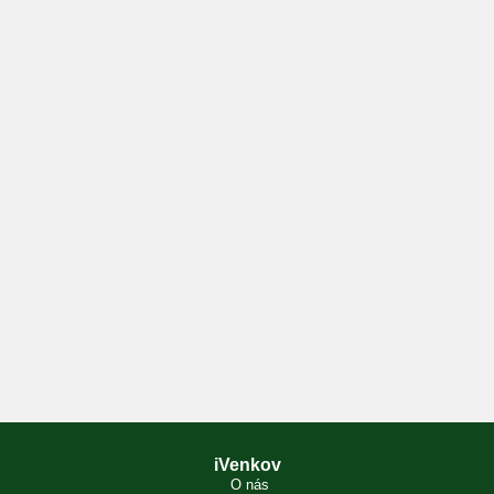
iVenkov
O nás