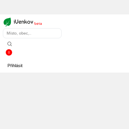
iVenkov
beta
0
Přihlásit