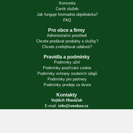
Komunita
Ceník služeb
Jak funguje hromadná objednávka?
FAQ
Pro obce a firmy
Administrační prostředí
Chcete prodávat produkty a služby?
Chcete zveřejňovat události?
Pravidla a podmínky
Podmínky užití
Podmínky používání cookie
Podmínky ochrany osobních údajů
Podmínky pro partnery
Podmínky prodeje ze dvora
Kontakty
Vojtěch Hlaváček
E-mail:
info@ivenkov.cz
IČO:
87350394
Zapsán v živnostenském rejstříku. Úřad příslušný podle § 71 odst. 2