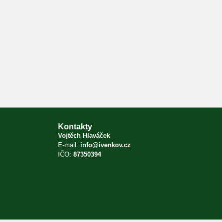
Kontakty
Vojtěch Hlaváček
E-mail:
info@ivenkov.cz
IČO:
87350394