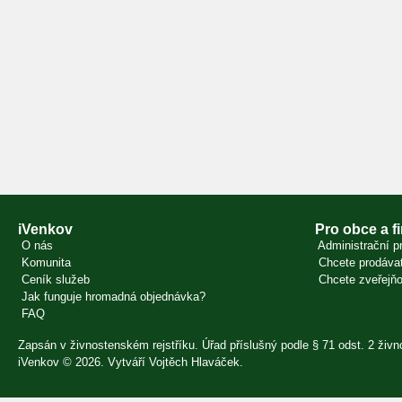
iVenkov
Pro obce a f
O nás
Administrační pr
Komunita
Chcete prodávat
Ceník služeb
Chcete zveřejňo
Jak funguje hromadná objednávka?
FAQ
Zapsán v živnostenském rejstříku. Úřad příslušný podle § 71 odst. 2 ži
iVenkov © 2026. Vytváří
Vojtěch Hlaváček
.