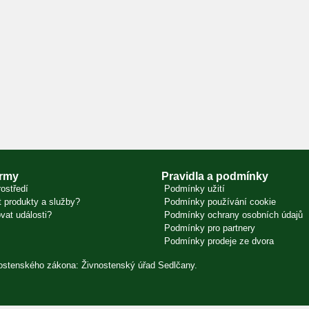
irmy
Pravidla a podmínky
ostředí
Podmínky užití
 produkty a služby?
Podmínky používání cookie
vat události?
Podmínky ochrany osobních údajů
Podmínky pro partnery
Podmínky prodeje ze dvora
vnostenského zákona: Živnostenský úřad Sedlčany.