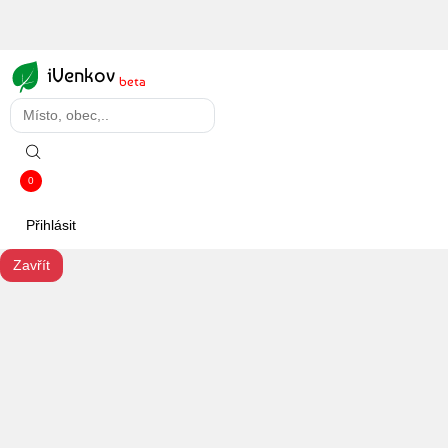
iVenkov
beta
0
Přihlásit
Zavřít