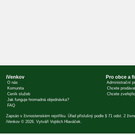
iVenkov
Pro obce a f
O nás
Administrační pr
Komunita
Chcete prodávat
Ceník služeb
Chcete zveřejňo
Jak funguje hromadná objednávka?
FAQ
Zapsán v živnostenském rejstříku. Úřad příslušný podle § 71 odst. 2 ži
iVenkov © 2026. Vytváří
Vojtěch Hlaváček
.