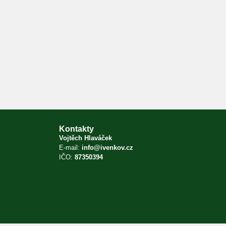
Kontakty
Vojtěch Hlaváček
E-mail:
info@ivenkov.cz
IČO:
87350394