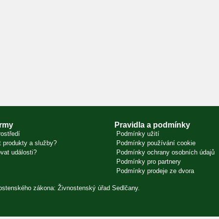
irmy
Pravidla a podmínky
ostředí
Podmínky užití
 produkty a služby?
Podmínky používání cookie
vat události?
Podmínky ochrany osobních údajů
Podmínky pro partnery
Podmínky prodeje ze dvora
vnostenského zákona: Živnostenský úřad Sedlčany.