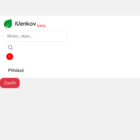
iVenkov
beta
0
Přihlásit
Zavřít