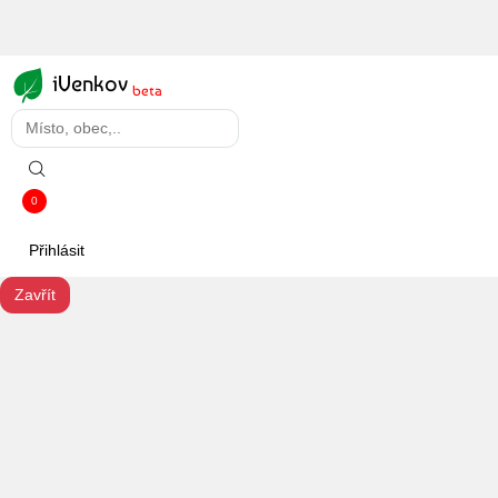
iVenkov
beta
0
Přihlásit
Zavřít