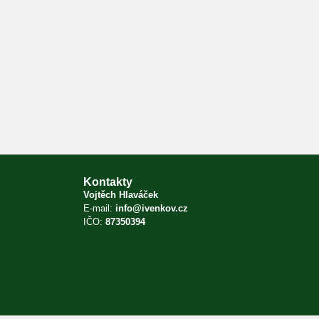
Kontakty
Vojtěch Hlaváček
E-mail:
info@ivenkov.cz
IČO:
87350394