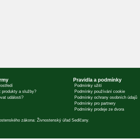
irmy
Pravidla a podmínky
ostředí
Podmínky užití
 produkty a služby?
Podmínky používání cookie
vat události?
Podmínky ochrany osobních údajů
Podmínky pro partnery
Podmínky prodeje ze dvora
vnostenského zákona: Živnostenský úřad Sedlčany.