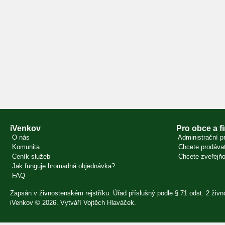
iVenkov
Pro obce a f
O nás
Administrační pr
Komunita
Chcete prodávat
Ceník služeb
Chcete zveřejňo
Jak funguje hromadná objednávka?
FAQ
Zapsán v živnostenském rejstříku. Úřad příslušný podle § 71 odst. 2 ži
iVenkov © 2026. Vytváří
Vojtěch Hlaváček
.