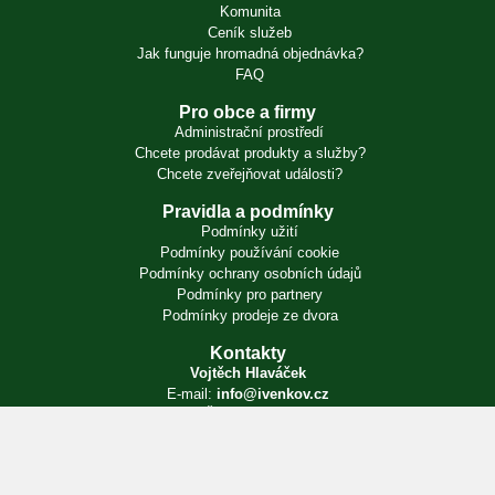
Komunita
Ceník služeb
Jak funguje hromadná objednávka?
FAQ
Pro obce a firmy
Administrační prostředí
Chcete prodávat produkty a služby?
Chcete zveřejňovat události?
Pravidla a podmínky
Podmínky užití
Podmínky používání cookie
Podmínky ochrany osobních údajů
Podmínky pro partnery
Podmínky prodeje ze dvora
Kontakty
Vojtěch Hlaváček
E-mail:
info@ivenkov.cz
IČO:
87350394
Zapsán v živnostenském rejstříku. Úřad příslušný podle § 71 odst. 2