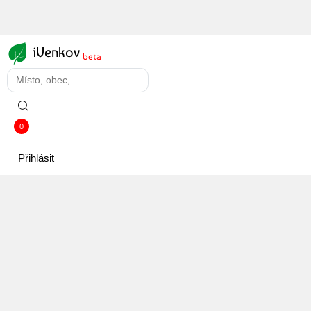
iVenkov
beta
0
Přihlásit