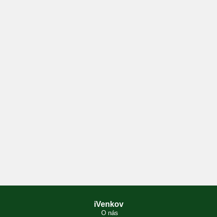
iVenkov
O nás