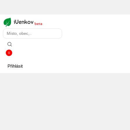
iVenkov
beta
0
Přihlásit