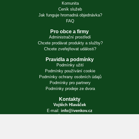
Komunita
Ceník služeb
Jak funguje hromadná objednávka?
FAQ
Pro obce a firmy
Administrační prostředí
Chcete prodávat produkty a služby?
Chcete zveřejňovat události?
Pravidla a podmínky
Podmínky užití
Podmínky používání cookie
Podmínky ochrany osobních údajů
Podmínky pro partnery
Podmínky prodeje ze dvora
Kontakty
Vojtěch Hlaváček
E-mail:
info@ivenkov.cz
IČO:
87350394
Zapsán v živnostenském rejstříku. Úřad příslušný podle § 71 odst. 2