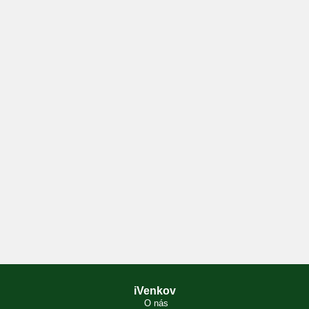
iVenkov
O nás