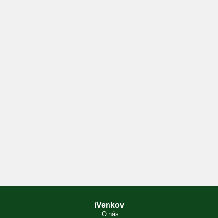
iVenkov
O nás