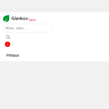
iVenkov
beta
0
Přihlásit