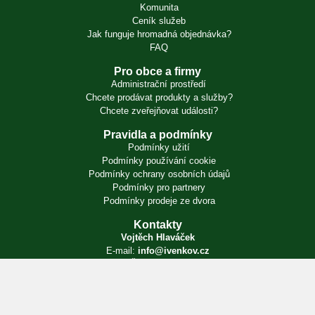
Komunita
Ceník služeb
Jak funguje hromadná objednávka?
FAQ
Pro obce a firmy
Administrační prostředí
Chcete prodávat produkty a služby?
Chcete zveřejňovat události?
Pravidla a podmínky
Podmínky užití
Podmínky používání cookie
Podmínky ochrany osobních údajů
Podmínky pro partnery
Podmínky prodeje ze dvora
Kontakty
Vojtěch Hlaváček
E-mail:
info@ivenkov.cz
IČO:
87350394
Zapsán v živnostenském rejstříku. Úřad příslušný podle § 71 odst. 2