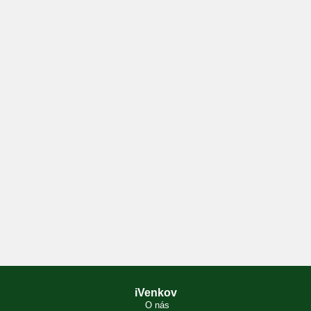
iVenkov
O nás