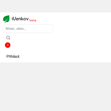
iVenkov
beta
0
Přihlásit