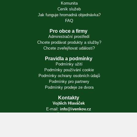
Komunita
Ceník služeb
Jak funguje hromadná objednávka?
FAQ
Pro obce a firmy
Administrační prostředí
Chcete prodávat produkty a služby?
Chcete zveřejňovat události?
Pravidla a podmínky
Podmínky užití
Podmínky používání cookie
Podmínky ochrany osobních údajů
Podmínky pro partnery
Podmínky prodeje ze dvora
Kontakty
Vojtěch Hlaváček
E-mail:
info@ivenkov.cz
IČO:
87350394
Zapsán v živnostenském rejstříku. Úřad příslušný podle § 71 odst. 2