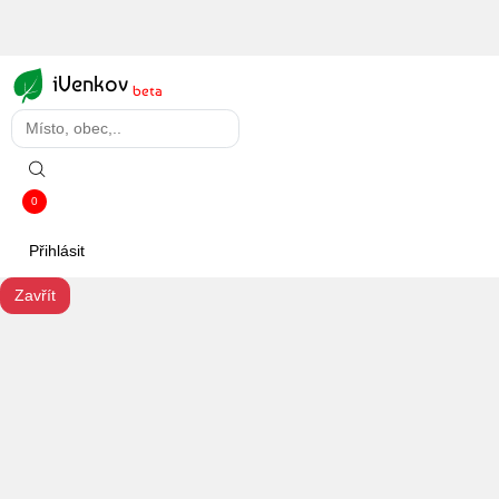
iVenkov
beta
0
Přihlásit
Zavřít