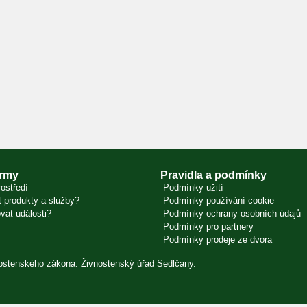
irmy
Pravidla a podmínky
ostředí
Podmínky užití
 produkty a služby?
Podmínky používání cookie
vat události?
Podmínky ochrany osobních údajů
Podmínky pro partnery
Podmínky prodeje ze dvora
vnostenského zákona: Živnostenský úřad Sedlčany.