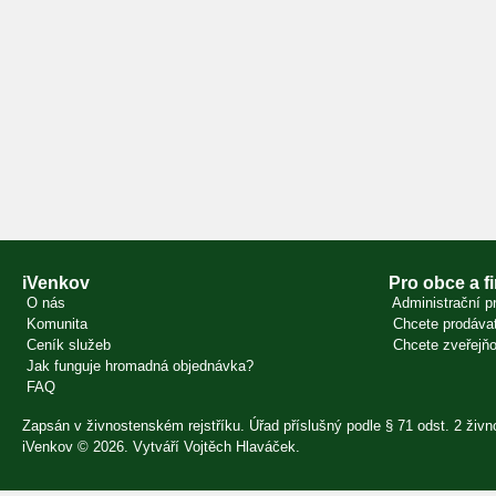
iVenkov
Pro obce a f
O nás
Administrační pr
Komunita
Chcete prodávat
Ceník služeb
Chcete zveřejňo
Jak funguje hromadná objednávka?
FAQ
Zapsán v živnostenském rejstříku. Úřad příslušný podle § 71 odst. 2 ži
iVenkov © 2026. Vytváří
Vojtěch Hlaváček
.