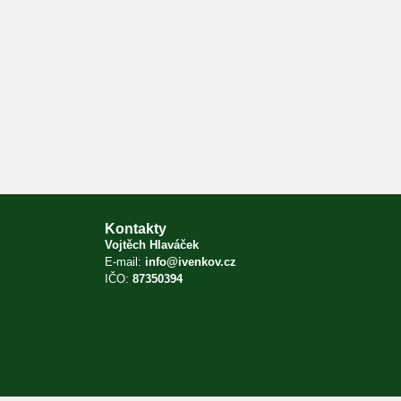
Kontakty
Vojtěch Hlaváček
E-mail:
info@ivenkov.cz
IČO:
87350394