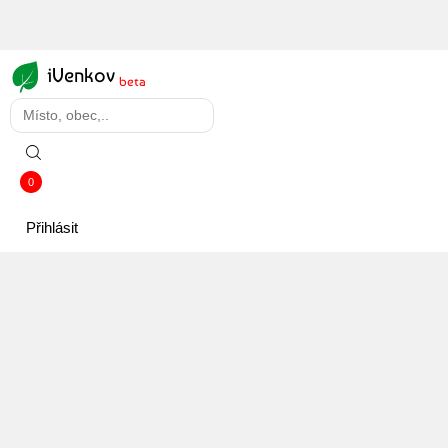
iVenkov
beta
0
Přihlásit