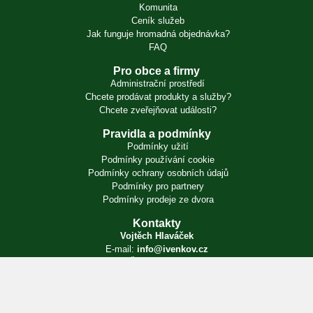
Komunita
Ceník služeb
Jak funguje hromadná objednávka?
FAQ
Pro obce a firmy
Administrační prostředí
Chcete prodávat produkty a služby?
Chcete zveřejňovat události?
Pravidla a podmínky
Podmínky užití
Podmínky používání cookie
Podmínky ochrany osobních údajů
Podmínky pro partnery
Podmínky prodeje ze dvora
Kontakty
Vojtěch Hlaváček
E-mail:
info@ivenkov.cz
IČO:
87350394
Zapsán v živnostenském rejstříku. Úřad příslušný podle § 71 odst. 2