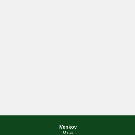
iVenkov
O nás