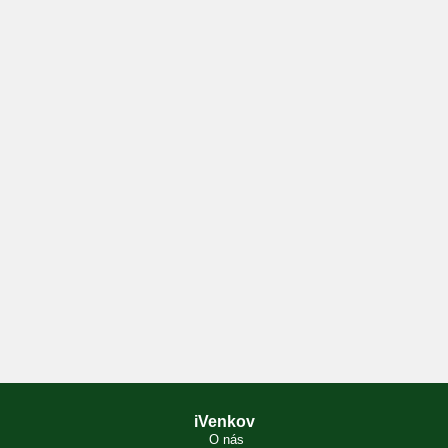
iVenkov
O nás