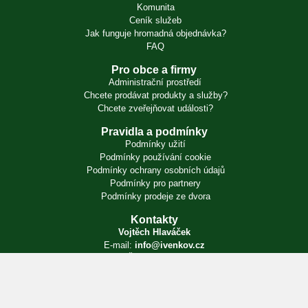
Komunita
Ceník služeb
Jak funguje hromadná objednávka?
FAQ
Pro obce a firmy
Administrační prostředí
Chcete prodávat produkty a služby?
Chcete zveřejňovat události?
Pravidla a podmínky
Podmínky užití
Podmínky používání cookie
Podmínky ochrany osobních údajů
Podmínky pro partnery
Podmínky prodeje ze dvora
Kontakty
Vojtěch Hlaváček
E-mail:
info@ivenkov.cz
IČO:
87350394
Zapsán v živnostenském rejstříku. Úřad příslušný podle § 71 odst. 2