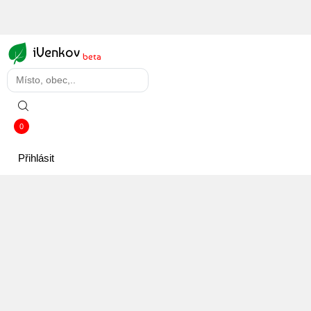
iVenkov
beta
0
Přihlásit