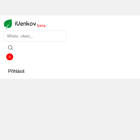
iVenkov
beta
0
Přihlásit