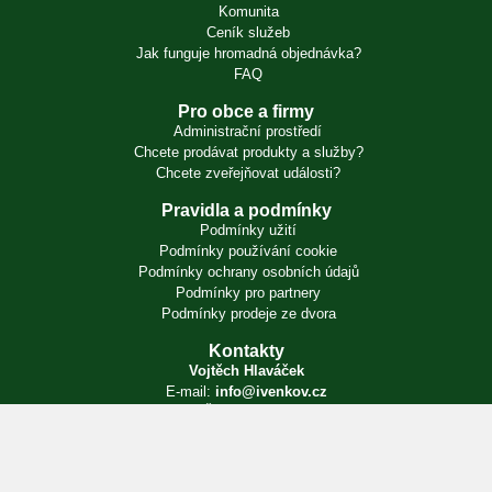
Komunita
Ceník služeb
Jak funguje hromadná objednávka?
FAQ
Pro obce a firmy
Administrační prostředí
Chcete prodávat produkty a služby?
Chcete zveřejňovat události?
Pravidla a podmínky
Podmínky užití
Podmínky používání cookie
Podmínky ochrany osobních údajů
Podmínky pro partnery
Podmínky prodeje ze dvora
Kontakty
Vojtěch Hlaváček
E-mail:
info@ivenkov.cz
IČO:
87350394
Zapsán v živnostenském rejstříku. Úřad příslušný podle § 71 odst. 2