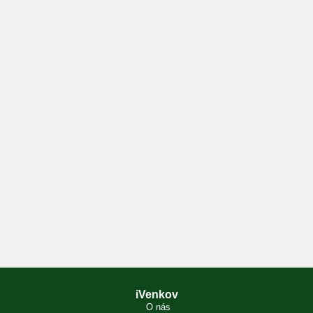
iVenkov
O nás