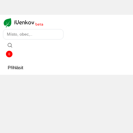
iVenkov
beta
0
Přihlásit