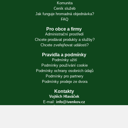
Komunita
Ceník služeb
Jak funguje hromadná objednávka?
FAQ
Pro obce a firmy
Administrační prostředí
Chcete prodávat produkty a služby?
Chcete zveřejňovat události?
Pravidla a podmínky
Podmínky užití
Podmínky používání cookie
Podmínky ochrany osobních údajů
Podmínky pro partnery
Podmínky prodeje ze dvora
Kontakty
Vojtěch Hlaváček
E-mail:
info@ivenkov.cz
IČO:
87350394
Zapsán v živnostenském rejstříku. Úřad příslušný podle § 71 odst. 2