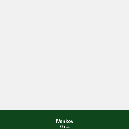
iVenkov
O nás