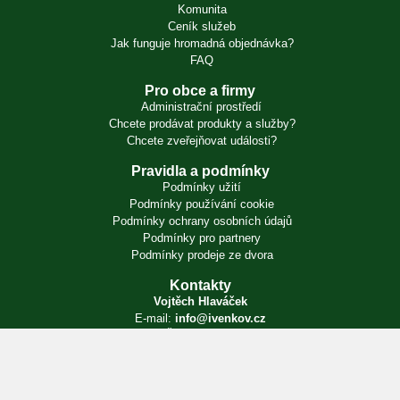
Komunita
Ceník služeb
Jak funguje hromadná objednávka?
FAQ
Pro obce a firmy
Administrační prostředí
Chcete prodávat produkty a služby?
Chcete zveřejňovat události?
Pravidla a podmínky
Podmínky užití
Podmínky používání cookie
Podmínky ochrany osobních údajů
Podmínky pro partnery
Podmínky prodeje ze dvora
Kontakty
Vojtěch Hlaváček
E-mail:
info@ivenkov.cz
IČO:
87350394
Zapsán v živnostenském rejstříku. Úřad příslušný podle § 71 odst. 2