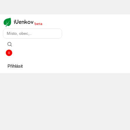
iVenkov
beta
0
Přihlásit