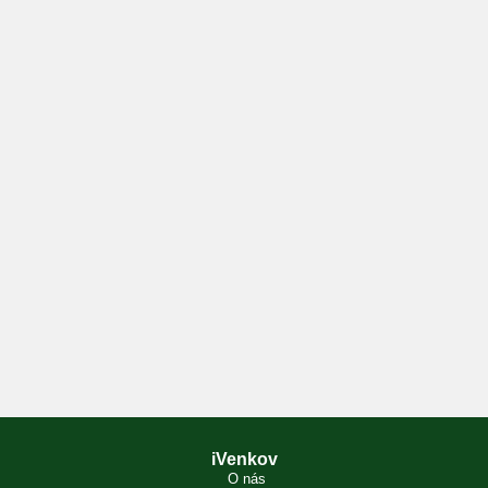
iVenkov
O nás