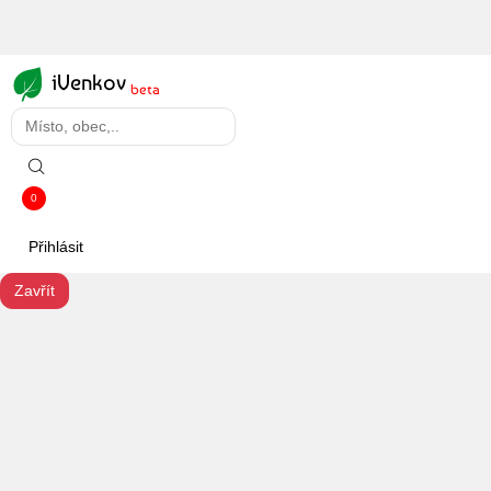
iVenkov
beta
0
Přihlásit
Zavřít