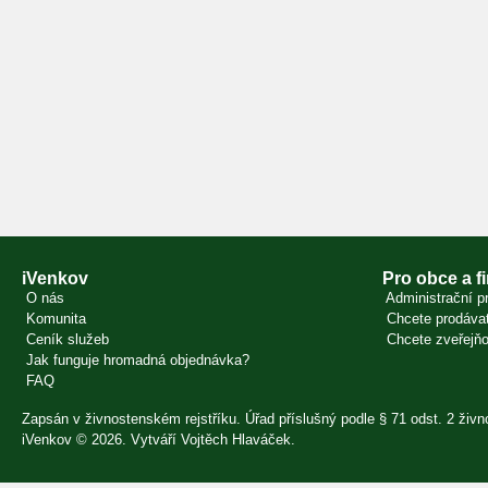
iVenkov
Pro obce a f
O nás
Administrační pr
Komunita
Chcete prodávat
Ceník služeb
Chcete zveřejňo
Jak funguje hromadná objednávka?
FAQ
Zapsán v živnostenském rejstříku. Úřad příslušný podle § 71 odst. 2 ži
iVenkov © 2026. Vytváří
Vojtěch Hlaváček
.