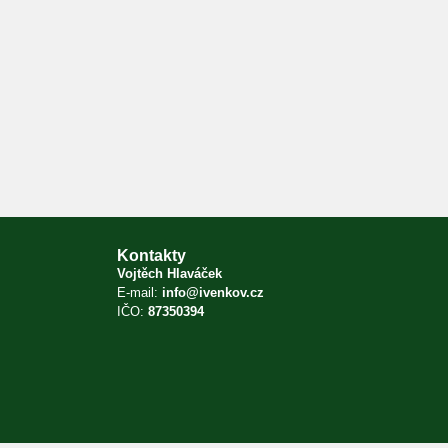
Kontakty
Vojtěch Hlaváček
E-mail:
info@ivenkov.cz
IČO:
87350394