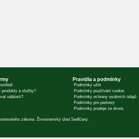
irmy
Pravidla a podmínky
ostředí
Podmínky užití
 produkty a služby?
Podmínky používání cookie
vat události?
Podmínky ochrany osobních údajů
Podmínky pro partnery
Podmínky prodeje ze dvora
vnostenského zákona: Živnostenský úřad Sedlčany.