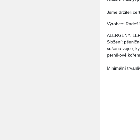
Jsme držiteli cer
Výrobce: Radeší
ALERGENY: LEP
Složení: pšeničn
sušená vejce, ky
perníkové koření
Minimální trvanli
Místo
Instr
Zboží
platby
Platba
Po