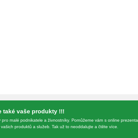
jímáme platby hotově i kartou.
te také vaše produkty !!!
 pro malé podnikatele a živnostníky. Pomůžeme vám s online prezenta
vašich produktů a služeb. Tak už to neoddalujte a čtěte více.