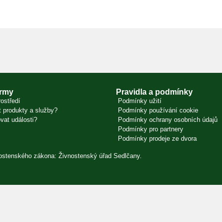
irmy
Pravidla a podmínky
ostředí
Podmínky užití
 produkty a služby?
Podmínky používání cookie
vat události?
Podmínky ochrany osobních údajů
Podmínky pro partnery
Podmínky prodeje ze dvora
vnostenského zákona: Živnostenský úřad Sedlčany.