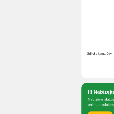
Hotově
Při
Sdílet s kamarády:
!!! Nabízej
Nabízíme služby
online prodejem 