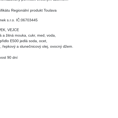
tifikátu Regionální produkt Toulava
nek s.r.o. IČ:06703445
EK, VEJCE
á a žitná mouka, cukr, med, voda,
přidlo E500 jedlá soda, ocet,
, řepkový a slunečnicový olej, ovocný džem.
vost 90 dní
ukce
 bude připraveno v našem obchůdku, tudiž každý den do 18:00. Možnost
 na místě hotově i kartou.
známka