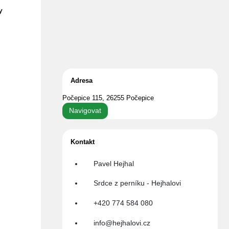
y
i
Adresa
Počepice 115, 26255 Počepice
Navigovat
Kontakt
Pavel Hejhal
Srdce z perníku - Hejhalovi
+420 774 584 080
info@hejhalovi.cz