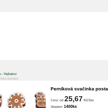
 - Hejhalovi
činka postavy
Perníková svačinka post
25,67
od
Kč/1ks
Cena:
1400ks
Skladem: