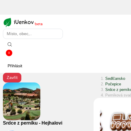
iVenkov
beta
0
Přihlásit
Zavřít
Sedlčansko
Počepice
Srdce z perníku
Perníková sva
Srdce z perníku - Hejhalovi