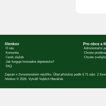
iVenkov
Pro obce a f
O nás
Administrační pr
Komunita
Chcete prodávat
Ceník služeb
Chcete zveřejňo
Jak funguje hromadná objednávka?
FAQ
Zapsán v živnostenském rejstříku. Úřad příslušný podle § 71 odst. 2 ži
iVenkov © 2026. Vytváří
Vojtěch Hlaváček
.
Přihlásit se
×
E-mail