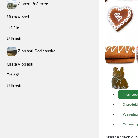
Z obce Počepice
Místa v obci
Tržiště
Události
Z oblasti Sedlčansko
Místa v oblasti
Tržiště
Události
Informace
O prodejc
Vyzvednut
Možnosti 
Krásně vláčný,