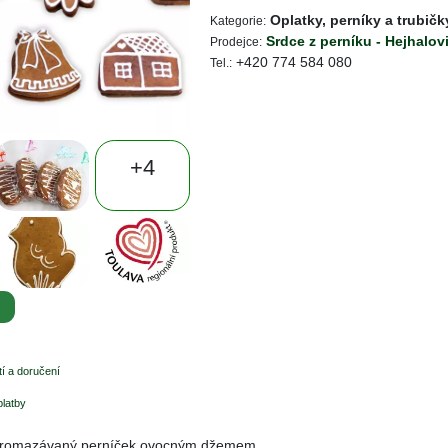
Oplatky, perníky a trubičk
Kategorie:
Srdce z perníku - Hejhalov
Prodejce:
+420 774 584 080
Tel.:
+4
i
í a doručení
platby
 promazávaný perníček ovocným džemem.