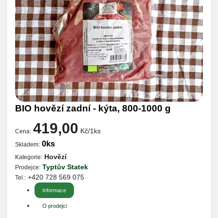
BIO hovězí zadní - kýta, 800-1000 g
419,00
Kč/1ks
Cena:
0ks
Skladem:
Hovězí
Kategorie:
Typtův Statek
Prodejce:
+420 728 569 075
Tel.:
Informace
O prodejci