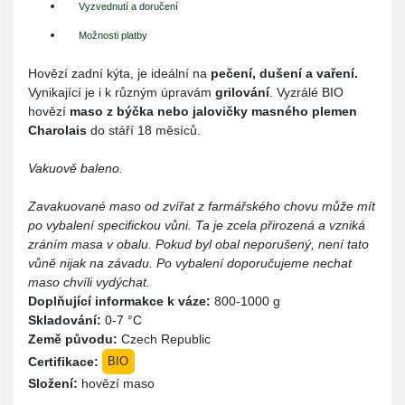
Vyzvednutí a doručení
Možnosti platby
Hovězí zadní kýta, je ideální na
pečení, dušení a vaření.
Vynikající je i k různým úpravám
grilování
. Vyzrálé BIO
hovězí
maso z býčka nebo jalovičky masného plemen
Charolais
do stáří 18 měsíců.
Vakuově baleno.
Zavakuované maso od zvířat z farmářského chovu může mít
po vybalení specifickou vůni. Ta je zcela přirozená a vzniká
zráním masa v obalu. Pokud byl obal neporušený, není tato
vůně nijak na závadu. Po vybalení doporučujeme nechat
maso chvíli vydýchat.
Doplňující informakce k váze:
800-1000 g
Skladování:
0-7 °C
Země původu:
Czech Republic
Certifikace:
BIO
Složení:
hovězí maso