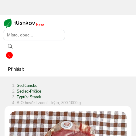
iVenkov
beta
0
Přihlásit
Sedlčansko
Sedlec-Prčice
Typtův Statek
BIO hovězí zadní - kýta, 800-1000 g