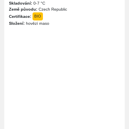
Skladování:
0-7 °C
Země původu:
Czech Republic
Certifikace:
BIO
Složení:
hovězí maso
Místo
Instrukce
Cena
Produkty jsou k vyzvednutí u nás na
0,00 Kč
dvoře. Je potřeba se domluvit předem
na vyzvednutí zásilky. Jsme na
telefonním čísle 728 569 075. Klidně jen
napište přes WhatsApp třeba.
Platba
Poznámka
Hotově
Platba na místě a pouze v hotovosti.