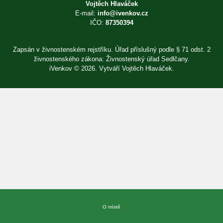
Vojtěch Hlaváček
E-mail:
info@ivenkov.cz
IČO:
87350394
Zapsán v živnostenském rejstříku. Úřad příslušný podle § 71 odst. 2
živnostenského zákona: Živnostenský úřad Sedlčany.
iVenkov © 2026. Vytváří
Vojtěch Hlaváček
.
Přihlásit se
×
E-mail
Heslo
Zapomenuté heslo?
O místě
Přihlásit se
Nová registrace