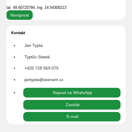
lat: 49.60725784, lng: 14.54300213
Navigovat
Kontakt
Jan Typta
Typtův Statek
+420 728 569 075
jantypta@seznam.cz
Napsat na WhatsApp
Zavolat
E-mail