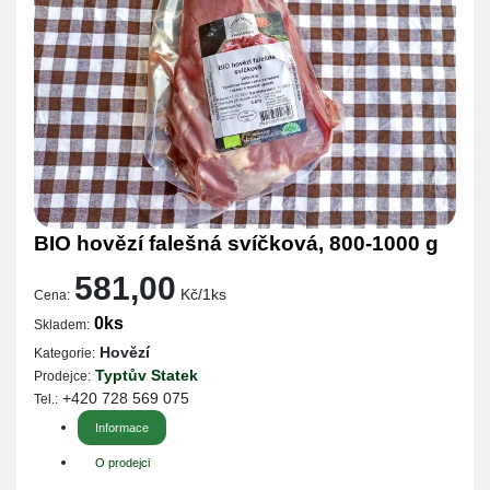
BIO hovězí falešná svíčková, 800-1000 g
581,00
Kč/1ks
Cena:
0ks
Skladem:
Hovězí
Kategorie:
Typtův Statek
Prodejce:
+420 728 569 075
Tel.:
Informace
O prodejci