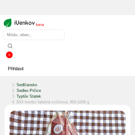
iVenkov
beta
0
Přihlásit
Sedlčansko
Sedlec-Prčice
Typtův Statek
BIO hovězí falešná svíčková, 800-1000 g