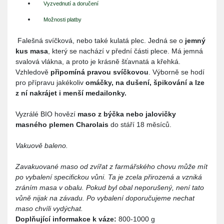
Vyzvednutí a doručení
Možnosti platby
Falešná svíčková, nebo také kulatá plec. Jedná se o
jemný
kus masa
, který se nachází v přední části plece. Má jemná
svalová vlákna, a proto je krásně šťavnatá a křehká.
Vzhledově
připomíná pravou svíčkovou
. Výborně se hodí
pro přípravu jakékoliv
omáčky, na dušení, špikování a lze
z ní nakrájet i menší medailonky.
Vyzrálé BIO hovězí
maso z býčka nebo jalovičky
masného plemen Charolais
do stáří 18 měsíců.
Vakuově baleno.
Zavakuované maso od zvířat z farmářského chovu může mít
po vybalení specifickou vůni. Ta je zcela přirozená a vzniká
zráním masa v obalu. Pokud byl obal neporušený, není tato
vůně nijak na závadu. Po vybalení doporučujeme nechat
maso chvíli vydýchat.
Doplňující informakce k váze:
800-1000 g