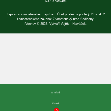
IČO:
87350394
Zapsán v živnostenském rejstříku. Úřad příslušný podle § 71 odst. 2
živnostenského zákona: Živnostenský úřad Sedlčany.
iVenkov © 2026. Vytváří
Vojtěch Hlaváček
.
Přihlásit se
×
E-mail
Heslo
Zapomenuté heslo?
O místě
Přihlásit se
Nová registrace
Domů
0