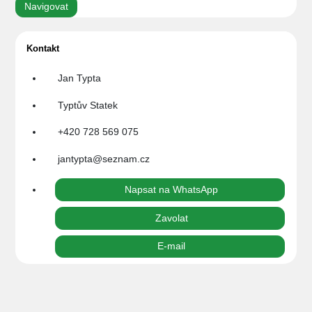
Navigovat
Kontakt
Jan Typta
Typtův Statek
+420 728 569 075
jantypta@seznam.cz
Napsat na WhatsApp
Zavolat
E-mail