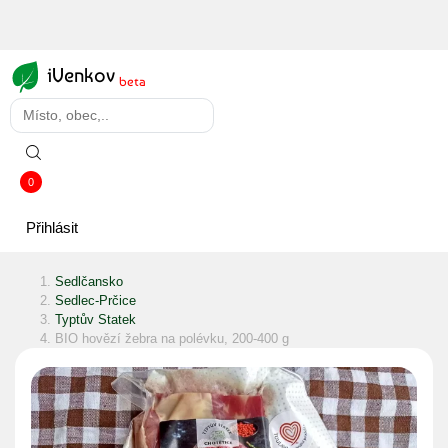
iVenkov
beta
0
Přihlásit
Sedlčansko
Sedlec-Prčice
Typtův Statek
BIO hovězí žebra na polévku, 200-400 g