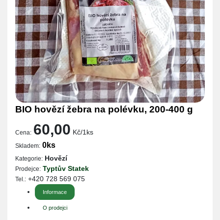
BIO hovězí žebra na polévku, 200-400 g
60,00
Kč/1ks
Cena:
0ks
Skladem:
Hovězí
Kategorie:
Typtův Statek
Prodejce:
+420 728 569 075
Tel.:
Informace
O prodejci