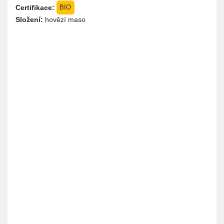
Certifikace:
BIO
Složení:
hovězí maso
Místo
Instrukce
Cena
Produkty jsou k vyzvednutí u nás na
0,00 Kč
dvoře. Je potřeba se domluvit předem
na vyzvednutí zásilky. Jsme na
telefonním čísle 728 569 075. Klidně jen
napište přes WhatsApp třeba.
Platba
Poznámka
Hotově
Platba na místě a pouze v hotovosti.