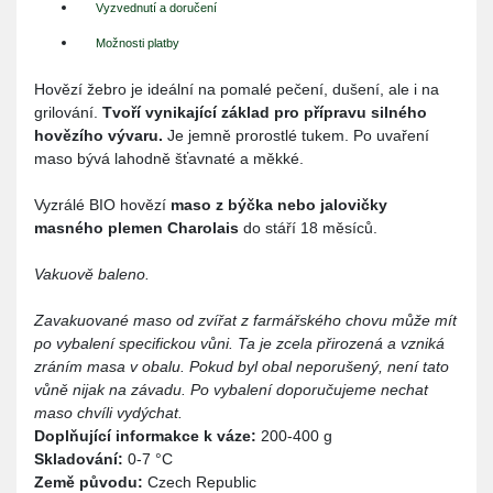
Vyzvednutí a doručení
Možnosti platby
Hovězí žebro je ideální na pomalé pečení, dušení, ale i na
grilování.
Tvoří vynikající základ pro přípravu silného
hovězího vývaru.
Je jemně prorostlé tukem. Po uvaření
maso bývá lahodně šťavnaté a měkké.
Vyzrálé BIO hovězí
maso z býčka nebo jalovičky
masného plemen Charolais
do stáří 18 měsíců.
Vakuově baleno.
Zavakuované maso od zvířat z farmářského chovu může mít
po vybalení specifickou vůni. Ta je zcela přirozená a vzniká
zráním masa v obalu. Pokud byl obal neporušený, není tato
vůně nijak na závadu. Po vybalení doporučujeme nechat
maso chvíli vydýchat.
Doplňující informakce k váze:
200-400 g
Skladování:
0-7 °C
Země původu:
Czech Republic