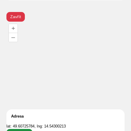
Zavřít
+
–
Adresa
lat: 49.60725784, lng: 14.54300213