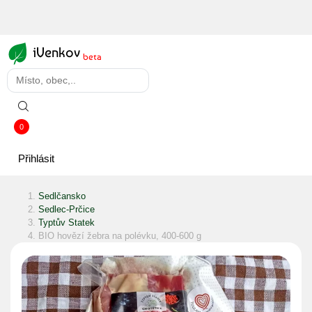
iVenkov
beta
0
Přihlásit
Sedlčansko
Sedlec-Prčice
Typtův Statek
BIO hovězí žebra na polévku, 400-600 g