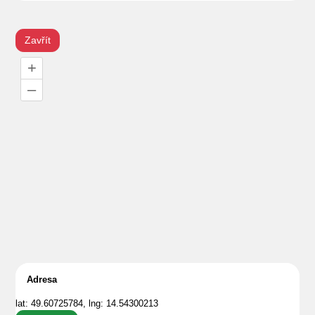
Zavřít
+
–
Adresa
lat: 49.60725784, lng: 14.54300213