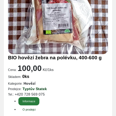
BIO hovězí žebra na polévku, 400-600 g
100,00
Kč/1ks
Cena:
0ks
Skladem:
Hovězí
Kategorie:
Typtův Statek
Prodejce:
+420 728 569 075
Tel.:
Informace
O prodejci