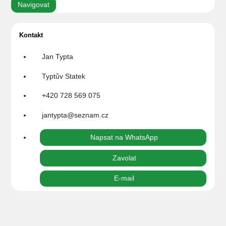
Navigovat
Kontakt
Jan Typta
Typtův Statek
+420 728 569 075
jantypta@seznam.cz
Napsat na WhatsApp
Zavolat
E-mail