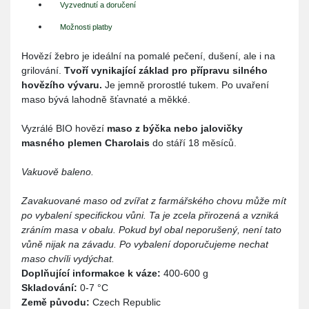
Vyzvednutí a doručení
Možnosti platby
Hovězí žebro je ideální na pomalé pečení, dušení, ale i na
grilování.
Tvoří vynikající základ pro přípravu silného
hovězího vývaru.
Je jemně prorostlé tukem. Po uvaření
maso bývá lahodně šťavnaté a měkké.
Vyzrálé BIO hovězí
maso z býčka nebo jalovičky
masného plemen Charolais
do stáří 18 měsíců.
Vakuově baleno.
Zavakuované maso od zvířat z farmářského chovu může mít
po vybalení specifickou vůni. Ta je zcela přirozená a vzniká
zráním masa v obalu. Pokud byl obal neporušený, není tato
vůně nijak na závadu. Po vybalení doporučujeme nechat
maso chvíli vydýchat.
Doplňující informakce k váze:
400-600 g
Skladování:
0-7 °C
Země původu:
Czech Republic