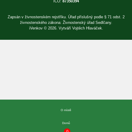
IČO:
87350394
Zapsán v živnostenském rejstříku. Úřad příslušný podle § 71 odst. 2
živnostenského zákona: Živnostenský úřad Sedlčany.
iVenkov © 2026. Vytváří
Vojtěch Hlaváček
.
Přihlásit se
×
E-mail
Heslo
Zapomenuté heslo?
O místě
Přihlásit se
Nová registrace
Domů
0