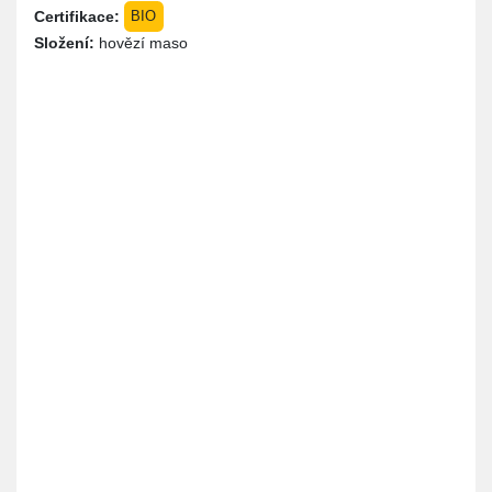
Certifikace:
BIO
Složení:
hovězí maso
Místo
Instrukce
Cena
Produkty jsou k vyzvednutí u nás na
0,00 Kč
dvoře. Je potřeba se domluvit předem
na vyzvednutí zásilky. Jsme na
telefonním čísle 728 569 075. Klidně jen
napište přes WhatsApp třeba.
Platba
Poznámka
Hotově
Platba na místě a pouze v hotovosti.