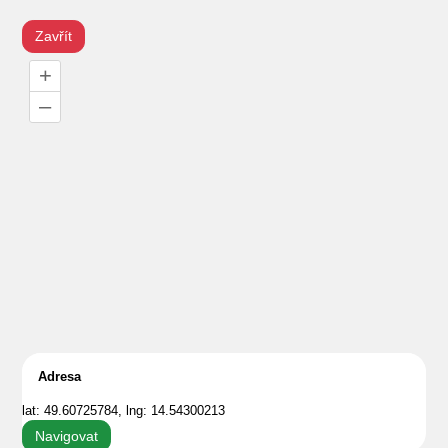
Zavřít
+
–
Adresa
lat: 49.60725784, lng: 14.54300213
Navigovat