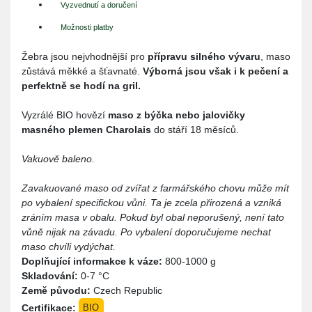
Vyzvednutí a doručení
Možnosti platby
Žebra jsou nejvhodnější pro
přípravu silného vývaru
, maso
zůstává měkké a šťavnaté.
Výborná jsou však i k pečení a
perfektně se hodí na gril.
Vyzrálé BIO hovězí
maso z býčka nebo jalovičky
masného plemen Charolais
do stáří 18 měsíců.
Vakuově baleno.
Zavakuované maso od zvířat z farmářského chovu může mít
po vybalení specifickou vůni. Ta je zcela přirozená a vzniká
zráním masa v obalu. Pokud byl obal neporušený, není tato
vůně nijak na závadu. Po vybalení doporučujeme nechat
maso chvíli vydýchat.
Doplňující informakce k váze:
800-1000 g
Skladování:
0-7 °C
Země původu:
Czech Republic
Certifikace:
BIO