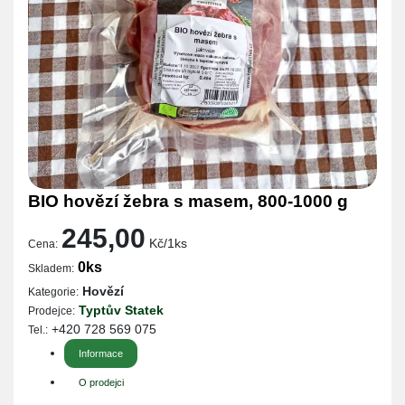
BIO hovězí žebra s masem, 800-1000 g
245,00
Kč/1ks
Cena:
0ks
Skladem:
Hovězí
Kategorie:
Typtův Statek
Prodejce:
+420 728 569 075
Tel.:
Informace
O prodejci