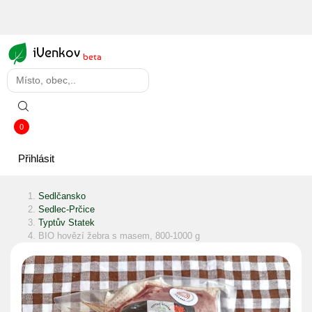
iVenkov
beta
0
Přihlásit
Sedlčansko
Sedlec-Prčice
Typtův Statek
BIO hovězí žebra s masem, 800-1000 g