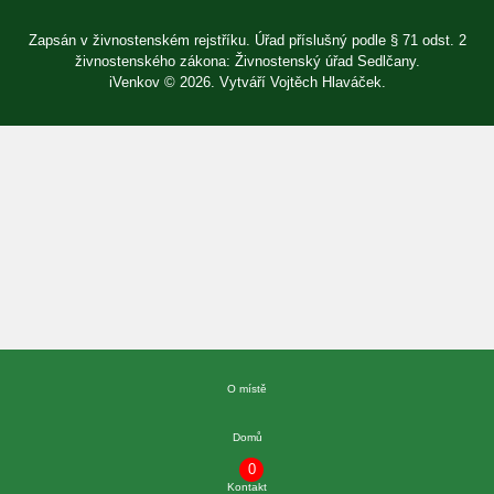
Zapsán v živnostenském rejstříku. Úřad příslušný podle § 71 odst. 2
živnostenského zákona: Živnostenský úřad Sedlčany.
iVenkov © 2026. Vytváří
Vojtěch Hlaváček
.
Přihlásit se
×
E-mail
Heslo
Zapomenuté heslo?
O místě
Přihlásit se
Nová registrace
Domů
0
Kontakt