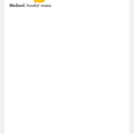
Složení:
hovězí maso
Místo
Instrukce
Cena
Produkty jsou k vyzvednutí u nás na
0,00 Kč
dvoře. Je potřeba se domluvit předem
na vyzvednutí zásilky. Jsme na
telefonním čísle 728 569 075. Klidně jen
napište přes WhatsApp třeba.
Platba
Poznámka
Hotově
Platba na místě a pouze v hotovosti.