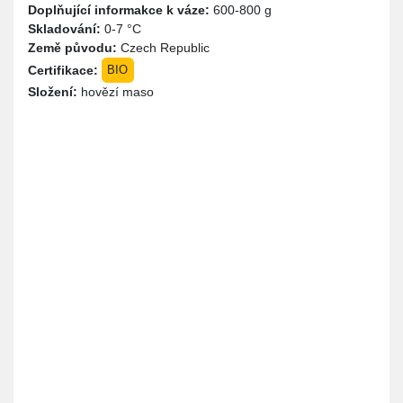
Doplňující informakce k váze:
600-800 g
Skladování:
0-7 °C
Země původu:
Czech Republic
Certifikace:
BIO
Složení:
hovězí maso
Místo
Instrukce
Cena
Produkty jsou k vyzvednutí u nás na
0,00 Kč
dvoře. Je potřeba se domluvit předem
na vyzvednutí zásilky. Jsme na
telefonním čísle 728 569 075. Klidně jen
napište přes WhatsApp třeba.
Platba
Poznámka
Hotově
Platba na místě a pouze v hotovosti.