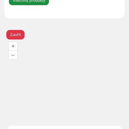
Všechny produkty
Zavřít
+
–