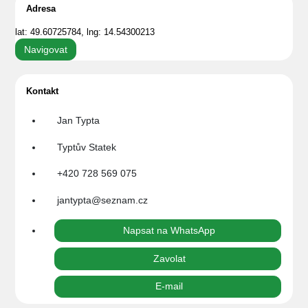
Adresa
lat: 49.60725784, lng: 14.54300213
Navigovat
Kontakt
Jan Typta
Typtův Statek
+420 728 569 075
jantypta@seznam.cz
Napsat na WhatsApp
Zavolat
E-mail