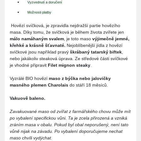
Vyzvednutí a doručení
Možnosti platby
Hovězí svíčková, je zpravidla nejdražší partie hovězího
masa. Díky tomu, že svíčková je během života zvířete jen
málo namáhaným svalem
, je toto maso
výjimečně jemné,
křehké a krásně šťavnaté.
Nejoblíbenější jídla z hovězí
svíčkové jsou například pravý
škrábaný tatarský biftek
,
nebo jakákoliv steaková úprava. Ze středové části svíčkové
je vhodné připravit
Filet mignon steaky
.
Vyzrálé BIO hovězí
maso z býčka nebo jalovičky
masného plemen Charolais
do stáří 18 měsíců.
Vakuově baleno.
Zavakuované maso od zvířat z farmářského chovu může mít
po vybalení specifickou vůni. Ta je zcela přirozená a vzniká
zráním masa v obalu. Pokud byl obal neporušený, není tato
vůně nijak na závadu. Po vybalení doporučujeme nechat
maso chvíli vydýchat.