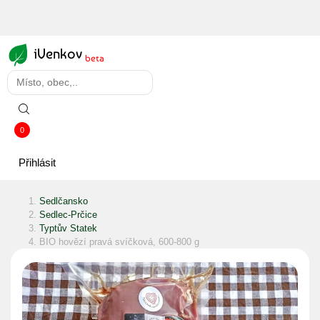
iVenkov
beta
0
Přihlásit
Sedlčansko
Sedlec-Prčice
Typtův Statek
BIO hovězí pravá svíčková, 600-800 g