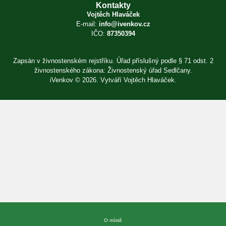
Kontakty
Vojtěch Hlaváček
E-mail:
info@ivenkov.cz
IČO:
87350394
Zapsán v živnostenském rejstříku. Úřad příslušný podle § 71 odst. 2
živnostenského zákona: Živnostenský úřad Sedlčany.
iVenkov © 2026. Vytváří
Vojtěch Hlaváček
.
Přihlásit se
×
E-mail
Heslo
Zapomenuté heslo?
O místě