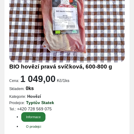
BIO hovězí pravá svíčková, 600-800 g
1 049,00
Kč/1ks
Cena:
0ks
Skladem:
Hovězí
Kategorie:
Typtův Statek
Prodejce:
+420 728 569 075
Tel.:
Informace
O prodejci