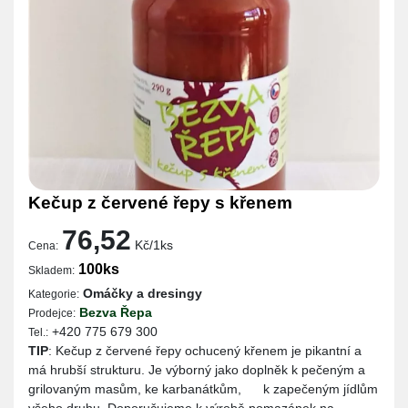
Kečup z červené řepy s křenem
76,52
Kč/1ks
Cena:
100ks
Skladem:
Omáčky a dresingy
Kategorie:
Bezva Řepa
Prodejce:
+420 775 679 300
Tel.:
TIP
: Kečup z červené řepy ochucený křenem je pikantní a
má hrubší strukturu. Je výborný jako doplněk k pečeným a
grilovaným masům, ke karbanátkům, k zapečeným jídlům
všeho druhu. Doporučujeme k výrobě pomazánek na