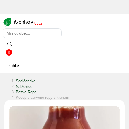
iVenkov
beta
0
Přihlásit
Sedlčansko
Nalžovice
Bezva Řepa
Kečup z červené řepy s křenem