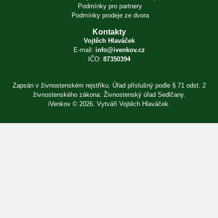
Podmínky pro partnery
Podmínky prodeje ze dvora
Kontakty
Vojtěch Hlaváček
E-mail:
info@ivenkov.cz
IČO:
87350394
Zapsán v živnostenském rejstříku. Úřad příslušný podle § 71 odst. 2
živnostenského zákona: Živnostenský úřad Sedlčany.
iVenkov © 2026. Vytváří
Vojtěch Hlaváček
.
Přihlásit se
×
E-mail
Heslo