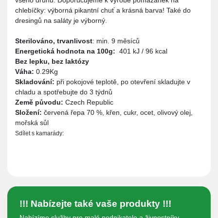
chlebíčky: výborná pikantní chuť a krásná barva! Také do
dresingů na saláty je výborný.
Sterilováno, trvanlivost
: min. 9 měsíců
Energetická hodnota na 100g:
401 kJ / 96 kcal
Bez lepku, bez laktózy
Váha:
0.29Kg
Skladování:
při pokojové teplotě, po otevření skladujte v
chladu a spotřebujte do 3 týdnů
Země původu:
Czech Republic
Složení:
červená řepa 70 %, křen, cukr, ocet, olivový olej,
mořská sůl
Sdílet s kamarády:
!!! Nabízejte také vaše produkty !!!
Nabízíme služby pro malé podnikatele a živnostníky.