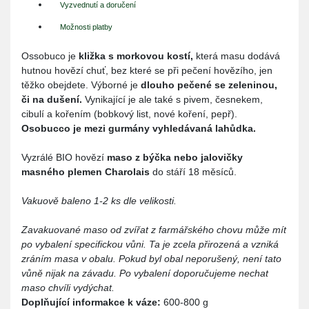
Vyzvednutí a doručení
Možnosti platby
Ossobuco je
kližka s morkovou kostí,
která masu dodává
hutnou hovězí chuť, bez které se při pečení hovězího, jen
těžko obejdete. Výborné je
dlouho pečené se zeleninou,
či na dušení.
Vynikající je ale také s pivem, česnekem,
cibulí a kořením (bobkový list, nové koření, pepř).
Osobucco je mezi gurmány vyhledávaná lahůdka.
Vyzrálé BIO hovězí
maso z býčka nebo jalovičky
masného plemen Charolais
do stáří 18 měsíců.
Vakuově baleno 1-2 ks dle velikosti.
Zavakuované maso od zvířat z farmářského chovu může mít
po vybalení specifickou vůni. Ta je zcela přirozená a vzniká
zráním masa v obalu. Pokud byl obal neporušený, není tato
vůně nijak na závadu. Po vybalení doporučujeme nechat
maso chvíli vydýchat.
Doplňující informakce k váze:
600-800 g