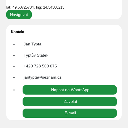
lat: 49.60725784, lng: 14.54300213
Navigovat
Kontakt
Jan Typta
Typtův Statek
+420 728 569 075
jantypta@seznam.cz
Napsat na WhatsApp
Zavolat
E-mail