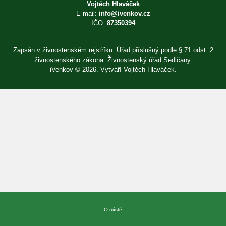
Vojtěch Hlaváček
E-mail:
info@ivenkov.cz
IČO:
87350394
Zapsán v živnostenském rejstříku. Úřad příslušný podle § 71 odst. 2
živnostenského zákona: Živnostenský úřad Sedlčany.
iVenkov © 2026. Vytváří
Vojtěch Hlaváček
.
Přihlásit se
×
E-mail
Heslo
Zapomenuté heslo?
O místě
Přihlásit se
Nová registrace