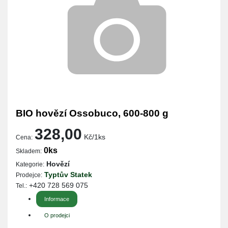
BIO hovězí Ossobuco, 600-800 g
328,00
Kč/1ks
Cena:
0ks
Skladem:
Hovězí
Kategorie:
Typtův Statek
Prodejce:
+420 728 569 075
Tel.:
Informace
O prodejci