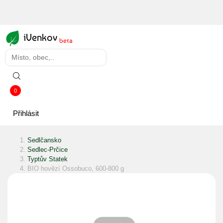
iVenkov
beta
0
Přihlásit
Sedlčansko
Sedlec-Prčice
Typtův Statek
BIO hovězí Ossobuco, 600-800 g