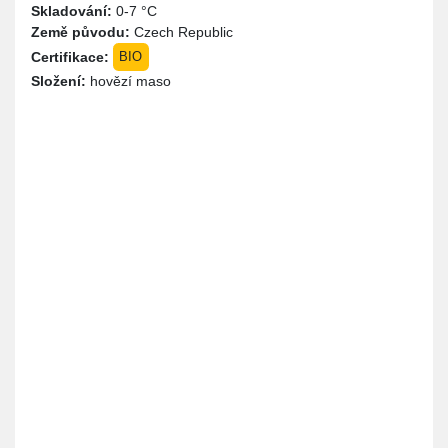
Skladování:
0-7 °C
Země původu:
Czech Republic
Certifikace:
BIO
Složení:
hovězí maso
Místo
Instrukce
Cena
Produkty jsou k vyzvednutí u nás na
0,00 Kč
dvoře. Je potřeba se domluvit předem
na vyzvednutí zásilky. Jsme na
telefonním čísle 728 569 075. Klidně jen
napište přes WhatsApp třeba.
Platba
Poznámka
Hotově
Platba na místě a pouze v hotovosti.