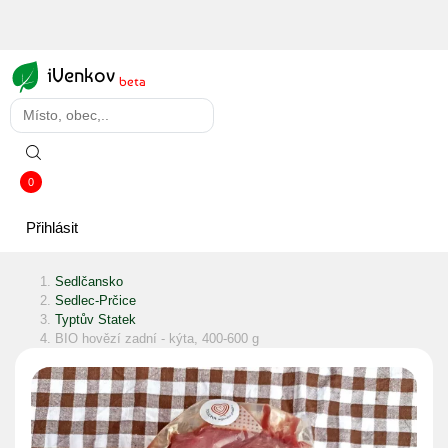
iVenkov
beta
0
Přihlásit
Sedlčansko
Sedlec-Prčice
Typtův Statek
BIO hovězí zadní - kýta, 400-600 g