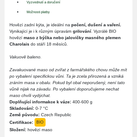
Vyzvednutí a doručení
Možnosti platby
Hovězí zadní kýta, je ideální na
pečení, dušení a vaření.
Vynikající je i k různým úpravám
grilování
. Vyzrálé BIO
hovězí
maso z býčka nebo jalovičky masného plemen
Charolais
do stáří 18 měsíců.
Vakuově baleno.
Zavakuované maso od zvířat z farmářského chovu může mít
po vybalení specifickou vůni. Ta je zcela přirozená a vzniká
zráním masa v obalu. Pokud byl obal neporušený, není tato
vůně nijak na závadu. Po vybalení doporučujeme nechat
maso chvíli vydýchat.
Doplňující informakce k váze:
400-600 g
Skladování:
0-7 °C
Země původu:
Czech Republic
Certifikace:
BIO
Složení:
hovězí maso