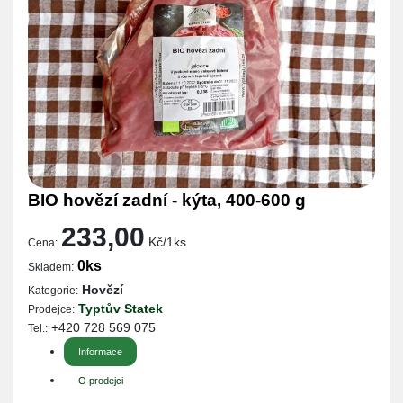
BIO hovězí zadní - kýta, 400-600 g
233,00
Kč/1ks
Cena:
0ks
Skladem:
Hovězí
Kategorie:
Typtův Statek
Prodejce:
+420 728 569 075
Tel.:
Informace
O prodejci