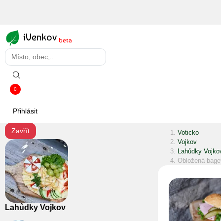
iVenkov
beta
0
Přihlásit
Zavřít
Voticko
Vojkov
Lahůdky Vojko
Obložená bage
Lahůdky Vojkov