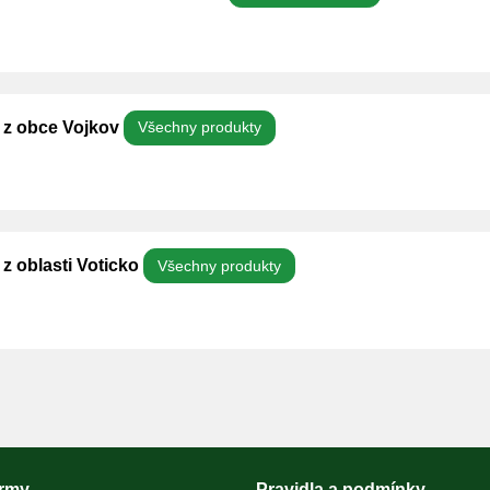
y z obce Vojkov
Všechny produkty
 z oblasti Voticko
Všechny produkty
irmy
Pravidla a podmínky