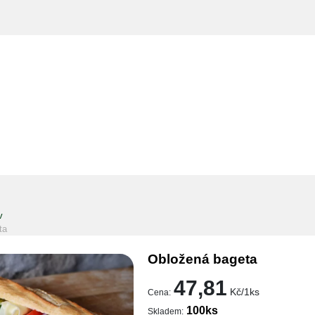
v
ta
Obložená bageta
47,81
Kč/1ks
Cena:
100ks
Skladem: