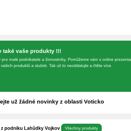
te také vaše produkty !!!
 pro malé podnikatele a živnostníky. Pomůžeme vám s online prezenta
vašich produktů a služeb. Tak už to neoddalujte a čtěte více.
jte už žádné novinky z oblasti Voticko
y z podniku Lahůdky Vojkov
Všechny produkty