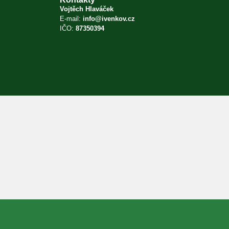
Vojtěch Hlaváček
E-mail:
info@ivenkov.cz
IČO:
87350394