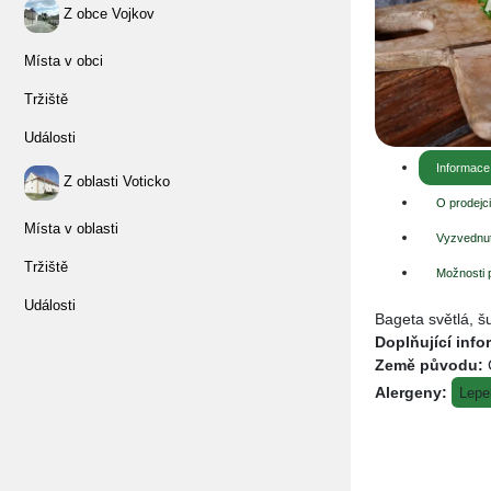
Z obce Vojkov
Místa v obci
Tržiště
Události
Informace
Z oblasti Voticko
O prodejc
Místa v oblasti
Vyzvednut
Tržiště
Možnosti 
Události
Bageta světlá, šu
Doplňující inf
Země původu:
Alergeny:
Lepe
Místo
Inst