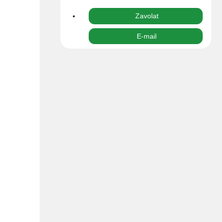
0,00 Kč
Zavolat
E-mail
dnání,
íme