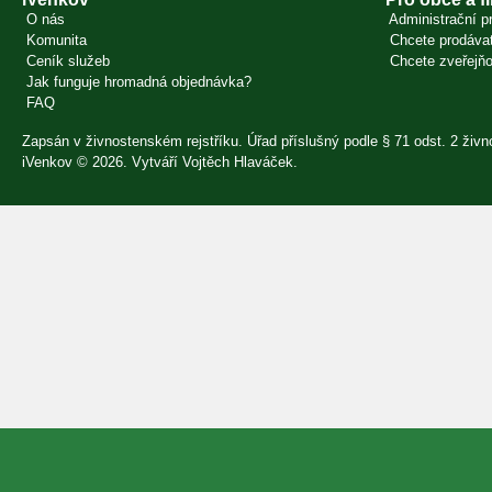
O nás
Administrační pr
Komunita
Chcete prodávat
Ceník služeb
Chcete zveřejňo
Jak funguje hromadná objednávka?
FAQ
Zapsán v živnostenském rejstříku. Úřad příslušný podle § 71 odst. 2 ži
iVenkov © 2026. Vytváří
Vojtěch Hlaváček
.
Přihlásit se
×
E-mail
Heslo
Zapomenuté heslo?