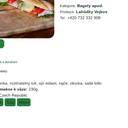
Bagety apod.
Kategorie:
Lahůdky Vojkov
Prodejce:
+420 732 332 908
Tel.:
i
í a doručení
platby
nka, roztíratelný tuk, sýr eidam, rajče, okurka, salát lollo.
ormakce k váze:
230g
Czech Republic
k
Sója
Mléko
rukce