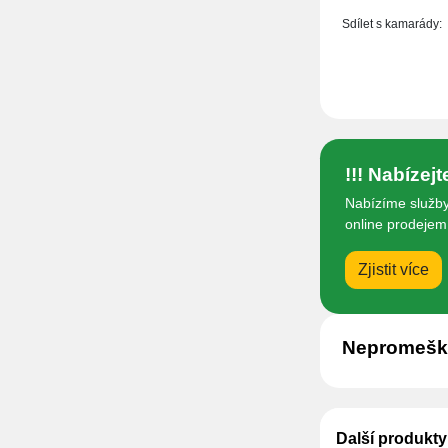
Sdílet s kamarády:
!!! Nabízej
Nabízíme služby
online prodejem 
Zjistit více
Nepromeške
Další produkt