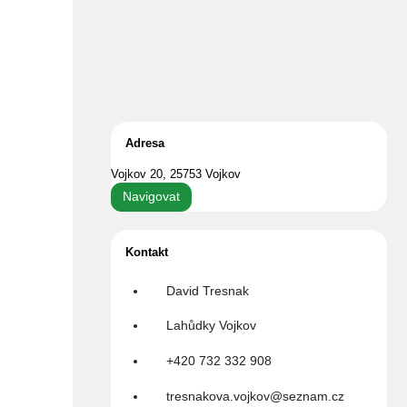
Adresa
Vojkov 20, 25753 Vojkov
Navigovat
Kontakt
David Tresnak
Lahůdky Vojkov
+420 732 332 908
Cena
tresnakova.vojkov@seznam.cz