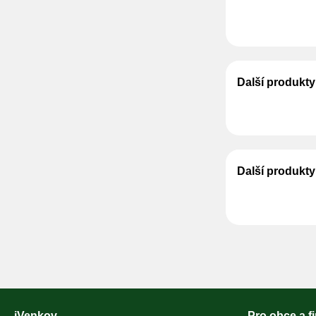
Další produkt
Další produkty
iVenkov
Pro obce a f