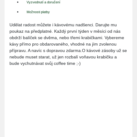
Vyzvednutí a doručení
Možnosti platby
Udělat radost můžete i kávovému nadšenci. Darujte mu
poukaz na předplatné. Každý první týden v měsíci od nás
obdrží balíček se dvěma, nebo třemi krabičkami. Vybereme
kávy přímo pro obdarovaného, vhodné na jím zvolenou
přípravu. A navíc s dopravou zdarma.O kávové zásoby už se
nebude muset starat, už jen rozbalí voňavou krabičku a
bude vychutnávat svůj coffee time ;-)
Místo
Instrukce
Cena
Dublovice
K vyzvednutí přímo v pražírně,
0,00 Kč
265, 26251
po předchozí domluvě. Většinou
Dublovice
jsme k zastižení každý den.
Doručení
Cena