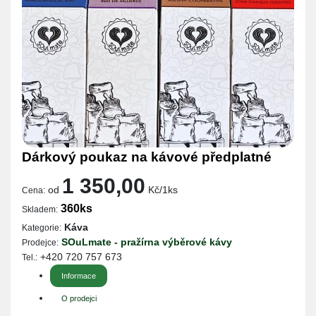
Dárkový poukaz na kávové předplatné
1 350,00
od
Kč/1ks
Cena:
360ks
Skladem:
Káva
Kategorie:
SOuLmate - pražírna výběrové kávy
Prodejce:
+420 720 757 673
Tel.:
Informace
O prodejci