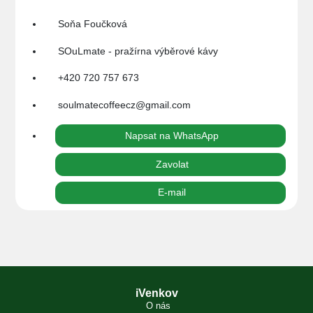
Soňa Foučková
SOuLmate - pražírna výběrové kávy
+420 720 757 673
soulmatecoffeecz@gmail.com
Napsat na WhatsApp
Zavolat
E-mail
iVenkov
O nás