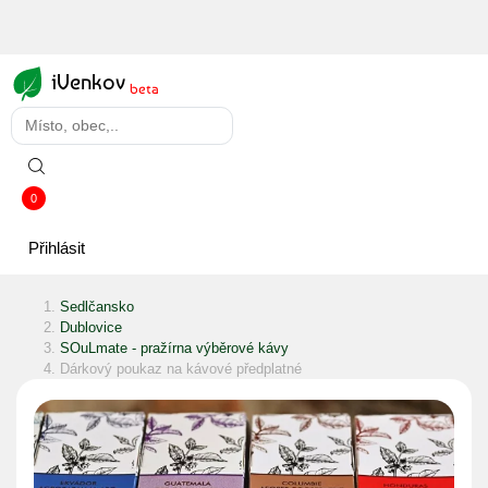
iVenkov
beta
0
Přihlásit
Sedlčansko
Dublovice
SOuLmate - pražírna výběrové kávy
Dárkový poukaz na kávové předplatné