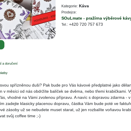
Káva
Kategorie:
Prodejce:
SOuLmate - pražírna výběrové káv
+420 720 757 673
Tel.:
i
í a doručení
platby
ě svou spřízněnou duši? Pak bude pro Vás kávové předplatné jako dělan
en v měsíci od nás obdržíte balíček se dvěma, nebo třemi krabičkami.
Vás, vhodné na Vámi zvolenou přípravu. A navíc s dopravou zdarma - v
ím zadejte klasicky placenou dopravu, částka Vám bude poté ve faktuř
vé zásoby už se nebudete muset starat, už jen rozbalíte voňavou krab
at svůj coffee time ;-)