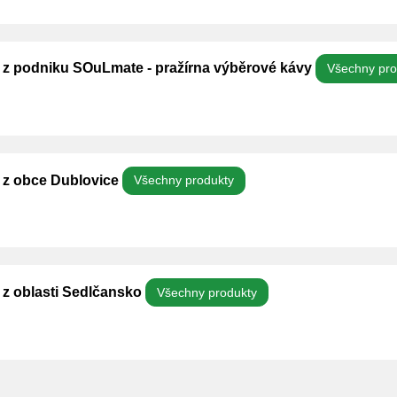
y z podniku SOuLmate - pražírna výběrové kávy
Všechny pro
y z obce Dublovice
Všechny produkty
 z oblasti Sedlčansko
Všechny produkty