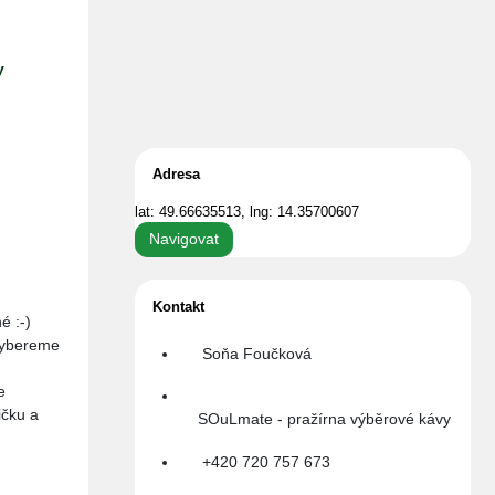
y
Adresa
lat: 49.66635513, lng: 14.35700607
Navigovat
Kontakt
é :-)
 Vybereme
Soňa Foučková
e
ičku a
SOuLmate - pražírna výběrové kávy
+420 720 757 673