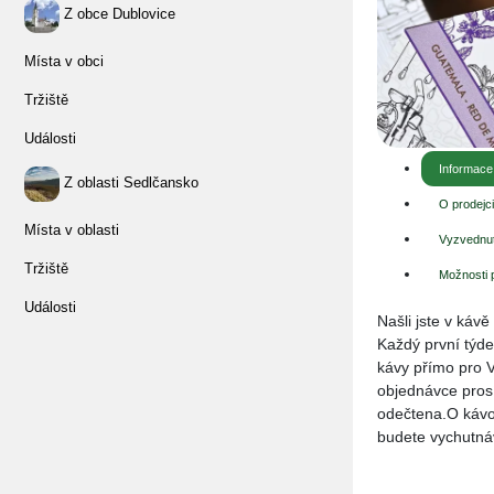
Z obce Dublovice
Místa v obci
Tržiště
Události
Informace
Z oblasti Sedlčansko
O prodejc
Místa v oblasti
Vyzvednut
Tržiště
Možnosti 
Události
Našli jste v káv
Každý první týd
kávy přímo pro 
objednávce pros
odečtena.O kávo
budete vychutnáv