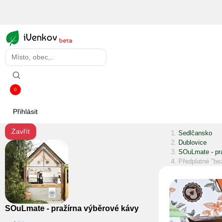
iVenkov
beta
0
Přihlásit
Zavřít
Sedlčansko
Dublovice
SOuLmate - pr
Předplatné "be
SOuLmate - pražírna výběrové kávy