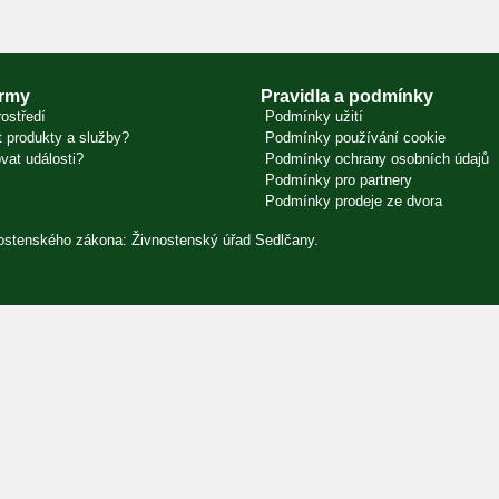
irmy
Pravidla a podmínky
ostředí
Podmínky užití
 produkty a služby?
Podmínky používání cookie
vat události?
Podmínky ochrany osobních údajů
Podmínky pro partnery
Podmínky prodeje ze dvora
vnostenského zákona: Živnostenský úřad Sedlčany.