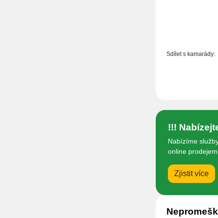
Sdílet s kamarády:
!!! Nabízej
Nabízíme služby
online prodejem 
Zjistit více
Nepromeške