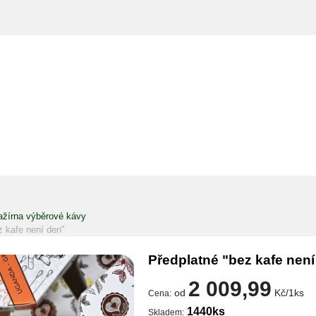
ažírna výběrové kávy
z kafe není den"
Předplatné "bez kafe není
2 009,99
od
Kč/1ks
Cena:
1440ks
Skladem: