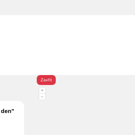
Zavřít
+
–
 den"