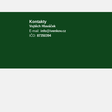
Kontakty
Vojtěch Hlaváček
E-mail:
info@ivenkov.cz
IČO:
87350394