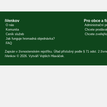
iVenkov
Pro obce a f
O nás
Administrační pr
Komunita
Chcete prodávat
Ceník služeb
Chcete zveřejňo
Jak funguje hromadná objednávka?
FAQ
Zapsán v živnostenském rejstříku. Úřad příslušný podle § 71 odst. 2 ži
iVenkov © 2026. Vytváří
Vojtěch Hlaváček
.
Přihlásit se
×
E-mail
Heslo