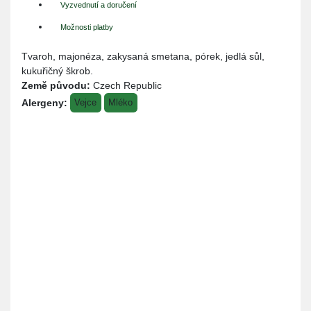
Vyzvednutí a doručení
Možnosti platby
Tvaroh, majonéza, zakysaná smetana, pórek, jedlá sůl,
kukuřičný škrob.
Země původu:
Czech Republic
Alergeny:
Vejce
Mléko
Místo
Instrukce
Cena
Vojkov
Objednávku lze vyzvednout: Po - Pá:
0,00 Kč
20,
6:00 - 15:00h. Nicméně vám předem
25753
zavoláme a na přesném vyzvednutí se
Vojkov
dohodneme telefonicky. Objednávky
provádějte minimálně 2 dny předem.
Větší množství prosím objednávejte
alespoň týden předem.
Doručení
Cena