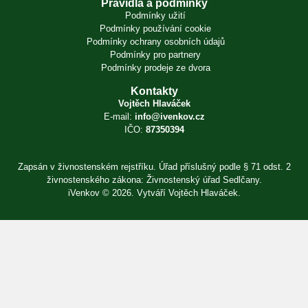
Pravidla a podmínky
Podmínky užití
Podmínky používání cookie
Podmínky ochrany osobních údajů
Podmínky pro partnery
Podmínky prodeje ze dvora
Kontakty
Vojtěch Hlaváček
E-mail:
info@ivenkov.cz
IČO:
87350394
Zapsán v živnostenském rejstříku. Úřad příslušný podle § 71 odst. 2
živnostenského zákona: Živnostenský úřad Sedlčany.
iVenkov © 2026. Vytváří
Vojtěch Hlaváček
.
Přihlásit se
×
E-mail