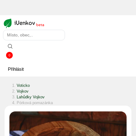
iVenkov
beta
0
Přihlásit
Voticko
Vojkov
Lahůdky Vojkov
Pórková pomazánka