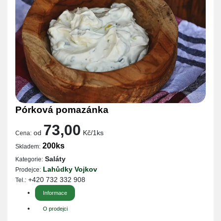
Pórková pomazánka
73,00
od
Kč/1ks
Cena:
200ks
Skladem:
Saláty
Kategorie:
Lahůdky Vojkov
Prodejce:
+420 732 332 908
Tel.:
Informace
O prodejci